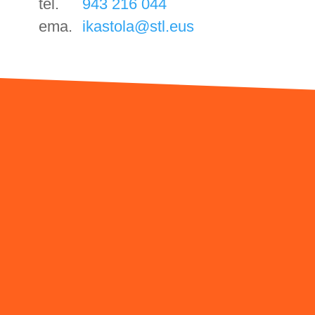
tel.
943 216 044
ema.
ikastola@stl.eus