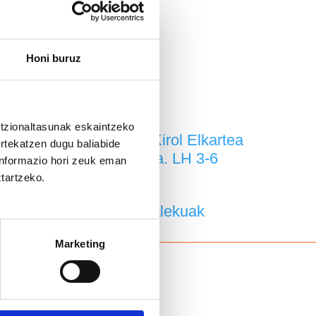
Batxilergo Proiektuak
KIROLA Lizeoan
Honi buruz
Kiroltasuna
Kirol taldeak
Jolas Hezi. LH 1-2
Multikirola. LH 3-6
untzionaltasunak eskaintzeko
Lizeotarrak Kultur eta Kirol Elkartea
artekatzen dugu baliabide
Lizeotarrak Kirol Eskola. LH 3-6
 informazio hori zeuk eman
ztartzeko.
2 urtekoen Udalekuak
3 urtetik LH 4-rako Udalekuak
Marketing
zuak
Jantokia