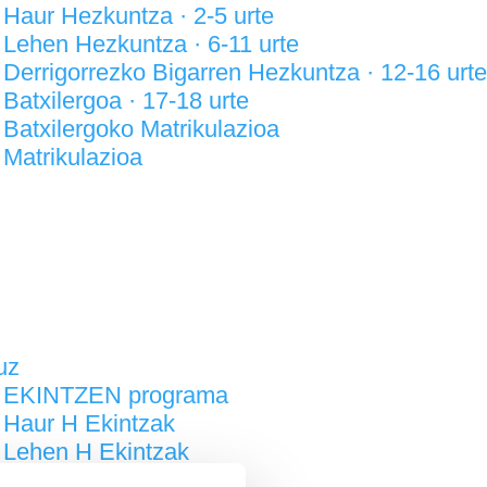
Haur Hezkuntza · 2-5 urte
Lehen Hezkuntza · 6-11 urte
Derrigorrezko Bigarren Hezkuntza · 12-16 urte
Batxilergoa · 17-18 urte
Batxilergoko Matrikulazioa
Matrikulazioa
uz
EKINTZEN programa
Haur H Ekintzak
Lehen H Ekintzak
DBH Ekintzak