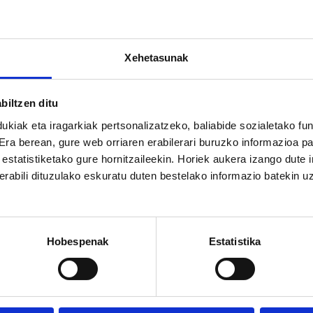
Xehetasunak
biltzen ditu
ukiak eta iragarkiak pertsonalizatzeko, baliabide sozialetako f
 Era berean, gure web orriaren erabilerari buruzko informazioa p
a estatistiketako gure hornitzaileekin. Horiek aukera izango dute
rabili dituzulako eskuratu duten bestelako informazio batekin u
Hobespenak
Estatistika
Zerbit