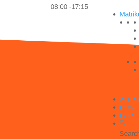
08:00 -17:15
Matrik
ALEX
EUS
ESP
Search