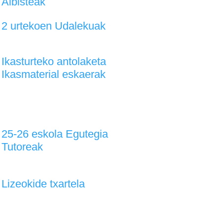
Albisteak
2 urtekoen Udalekuak
Ikasturteko antolaketa
Ikasmaterial eskaerak
25-26 eskola Egutegia
Tutoreak
Lizeokide txartela