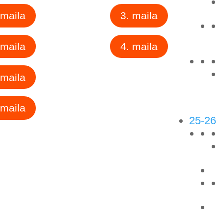
 maila
3. maila
 maila
4. maila
 maila
 maila
25-26