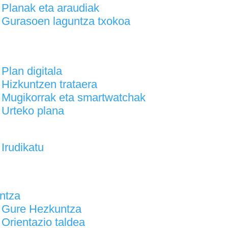
Planak eta araudiak
Gurasoen laguntza txokoa
Plan digitala
Hizkuntzen trataera
Mugikorrak eta smartwatchak
Urteko plana
Irudikatu
a
ntza
Gure Hezkuntza
Orientazio taldea