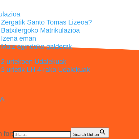
ulazioa
Zergatik Santo Tomas Lizeoa?
Batxilergoko Matrikulazioa
Izena eman
Maiz egindako galderak
2 urtekoen Udalekuak
3 urtetik LH 4-rako Udalekuak
IA
 for:
Search Button