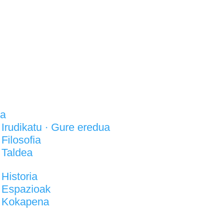
la
Irudikatu · Gure eredua
Filosofia
Taldea
Historia
Espazioak
Kokapena