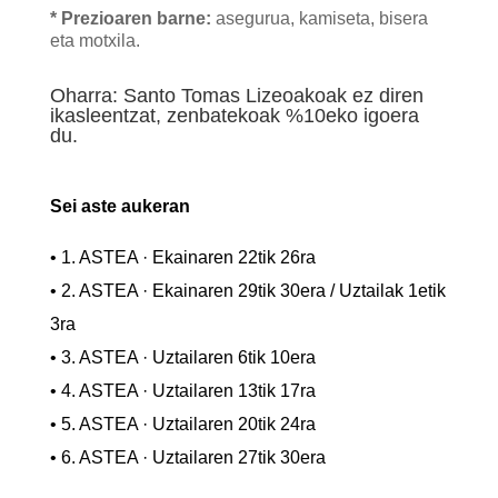
* Prezioaren barne:
asegurua, kamiseta, bisera
eta motxila.
Oharra: Santo Tomas Lizeoakoak ez diren
ikasleentzat, zenbatekoak %10eko igoera
du.
Sei aste aukeran
• 1. ASTEA · Ekainaren 22tik 26ra
• 2. ASTEA · Ekainaren 29tik 30era / Uztailak 1etik
3ra
• 3. ASTEA · Uztailaren 6tik 10era
• 4. ASTEA · Uztailaren 13tik 17ra
• 5. ASTEA · Uztailaren 20tik 24ra
• 6. ASTEA · Uztailaren 27tik 30era