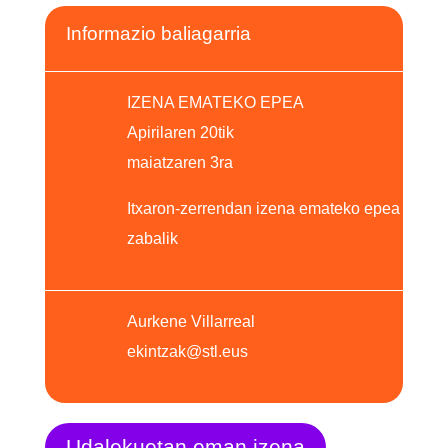
Informazio baliagarria
IZENA EMATEKO EPEA
Apirilaren 20tik
maiatzaren 3ra
Itxaron-zerrendan izena emateko epea
zabalik
Aurkene Villarreal
ekintzak@stl.eus
Udalekuetan eman izena