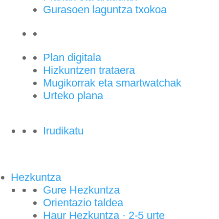
Gurasoen laguntza txokoa
Plan digitala
Hizkuntzen trataera
Mugikorrak eta smartwatchak
Urteko plana
Irudikatu
Hezkuntza
Gure Hezkuntza
Orientazio taldea
Haur Hezkuntza · 2-5 urte