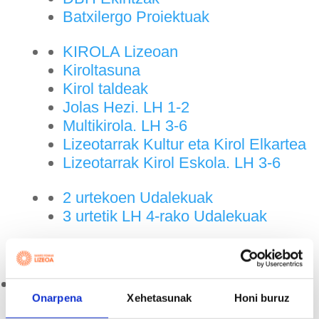
Batxilergo Proiektuak
KIROLA Lizeoan
Kiroltasuna
Kirol taldeak
Jolas Hezi. LH 1-2
Multikirola. LH 3-6
Lizeotarrak Kultur eta Kirol Elkartea
Lizeotarrak Kirol Eskola. LH 3-6
2 urtekoen Udalekuak
3 urtetik LH 4-rako Udalekuak
Zerbitzuak
Onarpena
Xehetasunak
Honi buruz