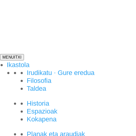
MENU
ITXI
Ikastola
Irudikatu · Gure eredua
Filosofia
Taldea
Historia
Espazioak
Kokapena
Planak eta araudiak