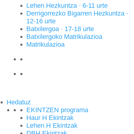
Lehen Hezkuntza · 6-11 urte
Derrigorrezko Bigarren Hezkuntza ·
12-16 urte
Batxilergoa · 17-18 urte
Batxilergoko Matrikulazioa
Matrikulazioa
Hedatuz
EKINTZEN programa
Haur H Ekintzak
Lehen H Ekintzak
DBH Ekintzak