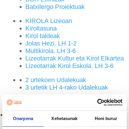
Batxilergo Proiektuak
KIROLA Lizeoan
Kiroltasuna
Kirol taldeak
Jolas Hezi. LH 1-2
Multikirola. LH 3-6
Lizeotarrak Kultur eta Kirol Elkartea
Lizeotarrak Kirol Eskola. LH 3-6
2 urtekoen Udalekuak
3 urtetik LH 4-rako Udalekuak
Zerbitzuak
Onarpena
Xehetasunak
Honi buruz