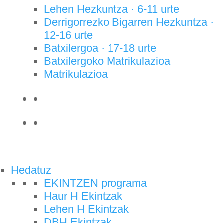
Lehen Hezkuntza · 6-11 urte
Derrigorrezko Bigarren Hezkuntza ·
12-16 urte
Batxilergoa · 17-18 urte
Batxilergoko Matrikulazioa
Matrikulazioa
Hedatuz
EKINTZEN programa
Haur H Ekintzak
Lehen H Ekintzak
DBH Ekintzak