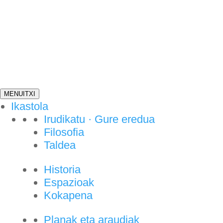
MENU
ITXI
Ikastola
Irudikatu · Gure eredua
Filosofia
Taldea
Historia
Espazioak
Kokapena
Planak eta araudiak