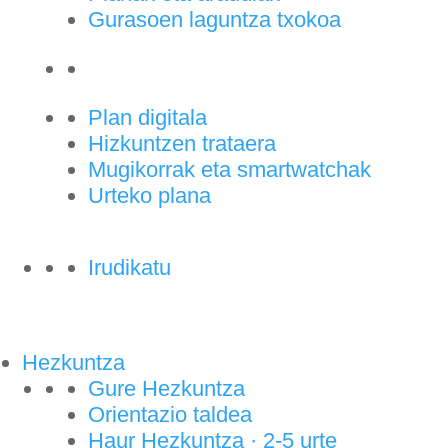
Gurasoen laguntza txokoa
Plan digitala
Hizkuntzen trataera
Mugikorrak eta smartwatchak
Urteko plana
Irudikatu
Hezkuntza
Gure Hezkuntza
Orientazio taldea
Haur Hezkuntza · 2-5 urte