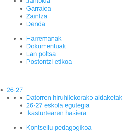
Jantokia
Garraioa
Zaintza
Denda
Harremanak
Dokumentuak
Lan poltsa
Postontzi etikoa
26·27
Datorren hiruhilekorako aldaketak
26·27 eskola egutegia
Ikasturtearen hasiera
Kontseilu pedagogikoa