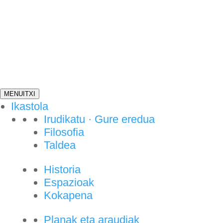
Eskatu datorren
ikasturteko
ikasmateriala
MENU
ITXI
Informazioa eta on-line denda
Ikastola
Irudikatu · Gure eredua
Filosofia
Taldea
Historia
Espazioak
Kokapena
Planak eta araudiak