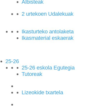
Albisteak
2 urtekoen Udalekuak
Ikasturteko antolaketa
Ikasmaterial eskaerak
25-26
25-26 eskola Egutegia
Tutoreak
Lizeokide txartela