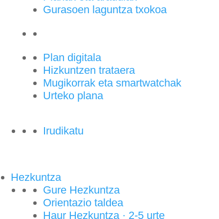
Gurasoen laguntza txokoa
Plan digitala
Hizkuntzen trataera
Mugikorrak eta smartwatchak
Urteko plana
Irudikatu
Hezkuntza
Gure Hezkuntza
Orientazio taldea
Haur Hezkuntza · 2-5 urte