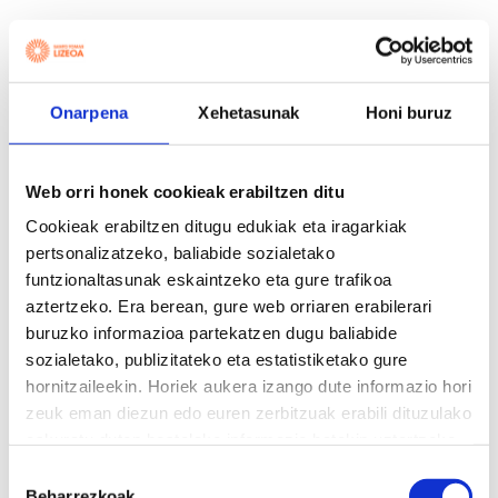
Onarpena
Xehetasunak
Honi buruz
Web orri honek cookieak erabiltzen ditu
Cookieak erabiltzen ditugu edukiak eta iragarkiak
pertsonalizatzeko, baliabide sozialetako
funtzionaltasunak eskaintzeko eta gure trafikoa
aztertzeko. Era berean, gure web orriaren erabilerari
buruzko informazioa partekatzen dugu baliabide
sozialetako, publizitateko eta estatistiketako gure
hornitzaileekin. Horiek aukera izango dute informazio hori
zeuk eman diezun edo euren zerbitzuak erabili dituzulako
eskuratu duten bestelako informazio batekin uztartzeko.
Irakurri Cookie politika
Baimena
Beharrezkoak