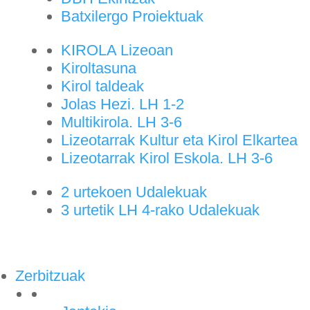
Batxilergo Proiektuak
KIROLA Lizeoan
Kiroltasuna
Kirol taldeak
Jolas Hezi. LH 1-2
Multikirola. LH 3-6
Lizeotarrak Kultur eta Kirol Elkartea
Lizeotarrak Kirol Eskola. LH 3-6
2 urtekoen Udalekuak
3 urtetik LH 4-rako Udalekuak
Zerbitzuak