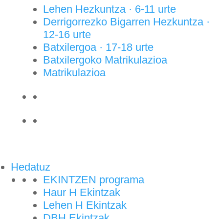
Lehen Hezkuntza · 6-11 urte
Derrigorrezko Bigarren Hezkuntza ·
12-16 urte
Batxilergoa · 17-18 urte
Batxilergoko Matrikulazioa
Matrikulazioa
Hedatuz
EKINTZEN programa
Haur H Ekintzak
Lehen H Ekintzak
DBH Ekintzak