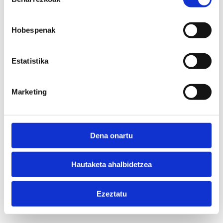
hautatzea
Hobespenak
Estatistika
Marketing
Dena onartu
Hautaketa ahalbidetzea
Ezeztatu