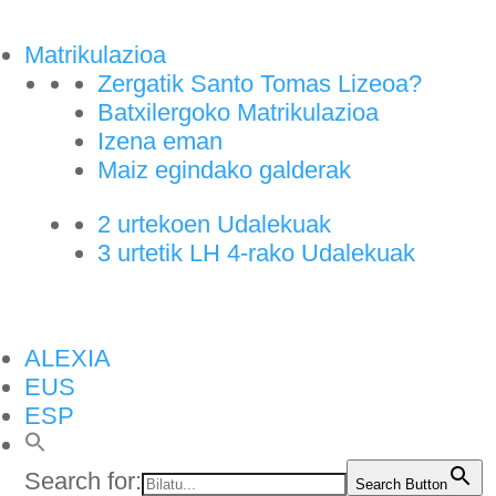
Matrikulazioa
Zergatik Santo Tomas Lizeoa?
Batxilergoko Matrikulazioa
Izena eman
Maiz egindako galderak
2 urtekoen Udalekuak
3 urtetik LH 4-rako Udalekuak
ALEXIA
EUS
ESP
Search for:
Search Button