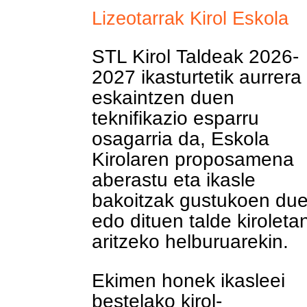
Lizeotarrak Kirol Eskola
STL Kirol Taldeak 2026-
2027 ikasturtetik aurrera
eskaintzen duen
teknifikazio esparru
osagarria da, Eskola
Kirolaren proposamena
aberastu eta ikasle
bakoitzak gustukoen du
edo dituen talde kiroleta
aritzeko helburuarekin.
Ekimen honek ikasleei
bestelako kirol-