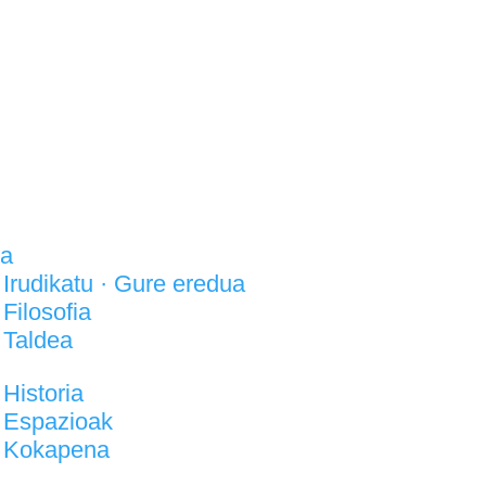
la
Irudikatu · Gure eredua
Filosofia
Taldea
Historia
Espazioak
Kokapena