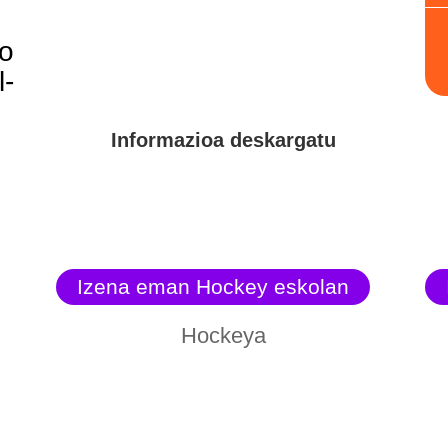
ko
l-
Informazioa deskargatu
Izena eman Hockey eskolan
Hockeya