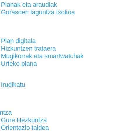
Planak eta araudiak
Gurasoen laguntza txokoa
Plan digitala
Hizkuntzen trataera
Mugikorrak eta smartwatchak
Urteko plana
Irudikatu
ntza
Gure Hezkuntza
Orientazio taldea