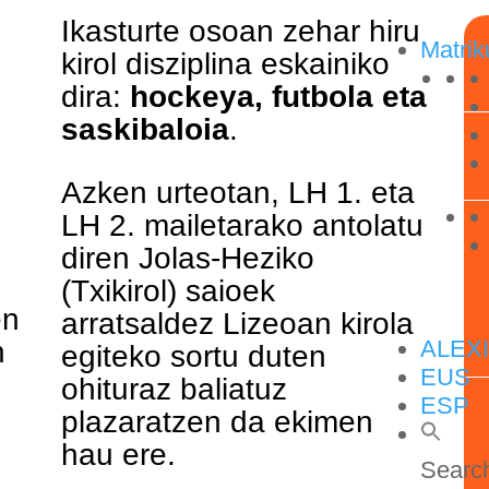
Ikasturte osoan zehar hiru
Matrik
kirol disziplina eskainiko
dira:
hockeya, futbola eta
saskibaloia
.
Azken urteotan, LH 1. eta
LH 2. mailetarako antolatu
diren Jolas-Heziko
(Txikirol) saioek
en
arratsaldez Lizeoan kirola
n
ALEX
egiteko sortu duten
EUS
ohituraz baliatuz
ESP
plazaratzen da ekimen
hau ere.
Search