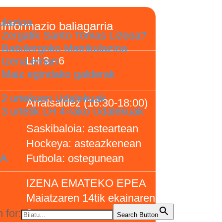
ulazioa
Informazio baliagarria
Zergatik Santo Tomas Lizeoa?
Batxilergoko Matrikulazioa
LH 3 - 6
Izena eman
Maiz egindako galderak
2 urtekoen Udalekuak
Arratsaldez (16:30-18:00)
3 urtetik LH 4-rako Udalekuak
Saskibaloia: asteartean
Hockeya: asteazkenean
Futbola: ostegunean
IA
IZENA EMATEKO EPEA
Maiatzaren 14tik ekainaren
3ra
 for:
Search Button