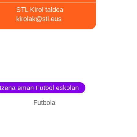
STL Kirol taldea
kirolak@stl.eus
Izena eman Futbol eskolan
Futbola