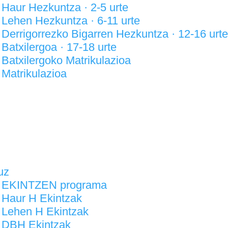
Haur Hezkuntza · 2-5 urte
Lehen Hezkuntza · 6-11 urte
Derrigorrezko Bigarren Hezkuntza · 12-16 urte
Batxilergoa · 17-18 urte
Batxilergoko Matrikulazioa
Matrikulazioa
ola
uz
EKINTZEN programa
Haur H Ekintzak
Lehen H Ekintzak
DBH Ekintzak