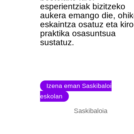
esperientziak bizitzeko
aukera emango die, ohi
eskaintza osatuz eta kiro
praktika osasuntsua
sustatuz.
Izena eman Saskibaloi
eskolan
Saskibaloia