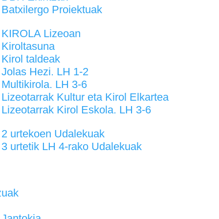
Batxilergo Proiektuak
KIROLA Lizeoan
Kiroltasuna
Kirol taldeak
Jolas Hezi. LH 1-2
Multikirola. LH 3-6
Lizeotarrak Kultur eta Kirol Elkartea
Lizeotarrak Kirol Eskola. LH 3-6
2 urtekoen Udalekuak
3 urtetik LH 4-rako Udalekuak
zuak
Jantokia