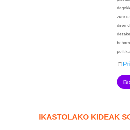
dagoki
zure da
diren 
dezake
beharr
politik
Pr
IKASTOLAKO KIDEAK 