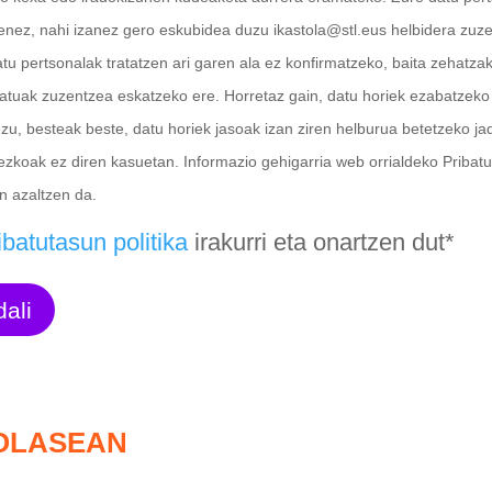
enez, nahi izanez gero eskubidea duzu ikastola@stl.eus helbidera zuz
tu pertsonalak tratatzen ari garen ala ez konfirmatzeko, baita zehatza
datuak zuzentzea eskatzeko ere. Horretaz gain, datu horiek ezabatzeko
zu, besteak beste, datu horiek jasoak izan ziren helburua betetzeko ja
ezkoak ez diren kasuetan. Informazio gehigarria web orrialdeko Pribat
an azaltzen da.
ibatutasun politika
irakurri eta onartzen dut*
SOLASEAN