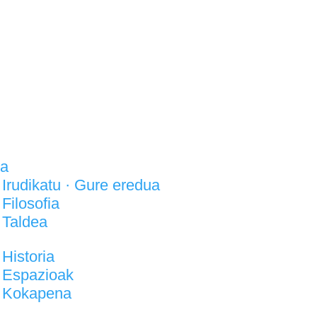
la
Irudikatu · Gure eredua
Filosofia
Taldea
Historia
Espazioak
Kokapena