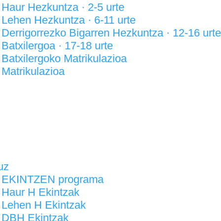
Haur Hezkuntza · 2-5 urte
Lehen Hezkuntza · 6-11 urte
Derrigorrezko Bigarren Hezkuntza · 12-16 urte
Batxilergoa · 17-18 urte
Batxilergoko Matrikulazioa
Matrikulazioa
ak
uz
EKINTZEN programa
Haur H Ekintzak
Lehen H Ekintzak
DBH Ekintzak