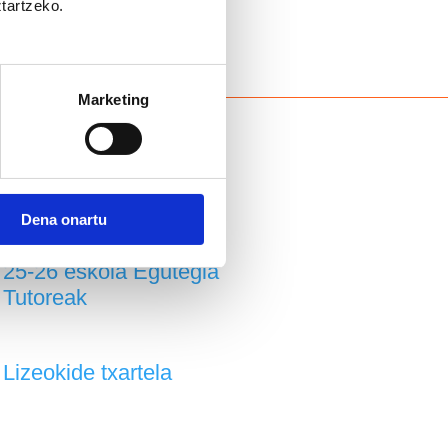
Albisteak
ztartzeko.
2 urtekoen Udalekuak
Marketing
Ikasturteko antolaketa
Ikasmaterial eskaerak
u.
Dena onartu
25-26 eskola Egutegia
Tutoreak
Lizeokide txartela