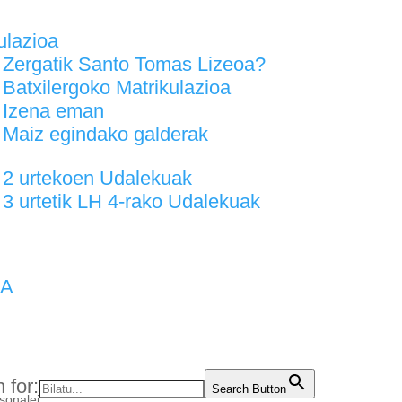
ulazioa
Zergatik Santo Tomas Lizeoa?
Batxilergoko Matrikulazioa
Izena eman
Maiz egindako galderak
2 urtekoen Udalekuak
3 urtetik LH 4-rako Udalekuak
IA
 for:
Search Button
sonalei