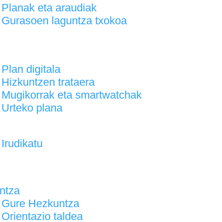
Planak eta araudiak
Gurasoen laguntza txokoa
Plan digitala
Hizkuntzen trataera
Mugikorrak eta smartwatchak
Urteko plana
Irudikatu
ntza
Gure Hezkuntza
Orientazio taldea