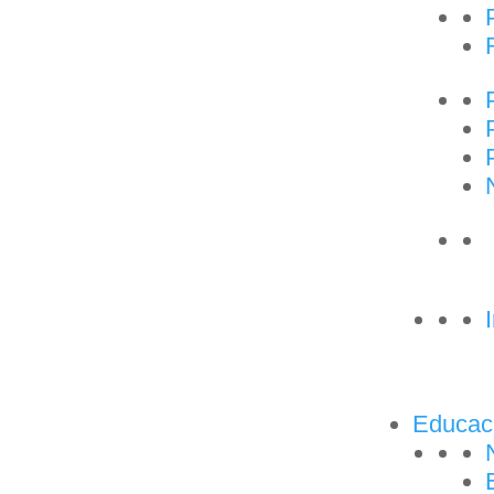
aterial escolar 26-
Educac