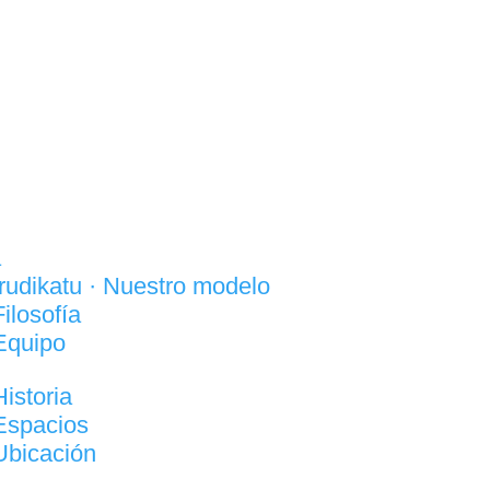
a
Irudikatu · Nuestro modelo
Filosofía
Equipo
Historia
Espacios
Ubicación