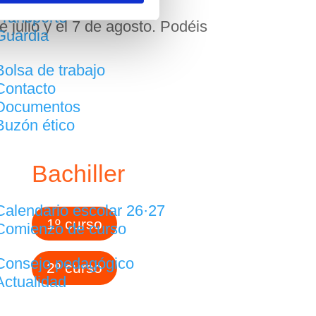
Transporte
de julio y el 7 de agosto. Podéis
Guardia
Bolsa de trabajo
Contacto
Documentos
Buzón ético
Bachiller
Calendario escolar 26·27
1º curso
Comienzo de curso
Consejo pedagógico
2º curso
Actualidad