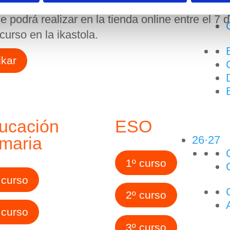
e podrá realizar en la tienda online entre el 7 
curso en la ikastola.
lkar
ucación
ESO
26·27
imaria
1º curso
 curso
2º curso
 curso
3º curso