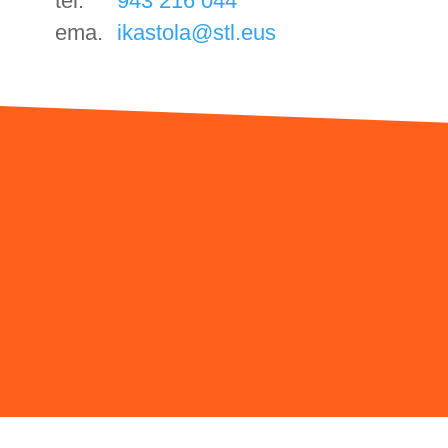
tel.
943 216 044
ema.
ikastola@stl.eus