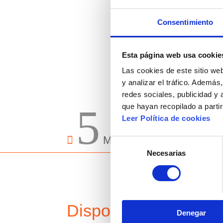
Consentimiento
Esta página web usa cookie
Las cookies de este sitio we
y analizar el tráfico. Ademá
redes sociales, publicidad y
5
que hayan recopilado a parti
Leer Política de cookies

Material escolar
Selección
Necesarias
de
consentimiento
Disponible en la tien
Denegar