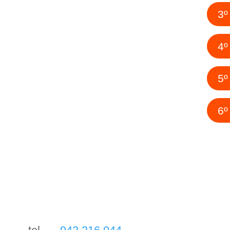
3º
4º
5º
6º