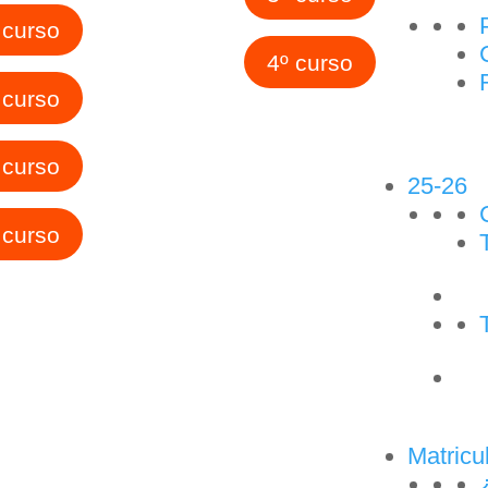
 curso
4º curso
 curso
 curso
25-26
 curso
Matricu