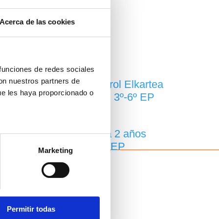
Proyectos Bachiller
Acerca de las cookies
DEPORTE en Lizeoa
Deportividad
Jolas Hezi. 1º-2º EP
 funciones de redes sociales
Multikirola. 3º-6º EP
con nuestros partners de
Lizeotarrak Kultur eta Kirol Elkartea
ue les haya proporcionado o
Lizeotarrak Kirol Eskola. 3º-6º EP
Equipos deportivos
Colonias de verano para 2 años
Colonias de 3 años a 4. EP
Marketing
os
o.
Permitir todas
Comedor