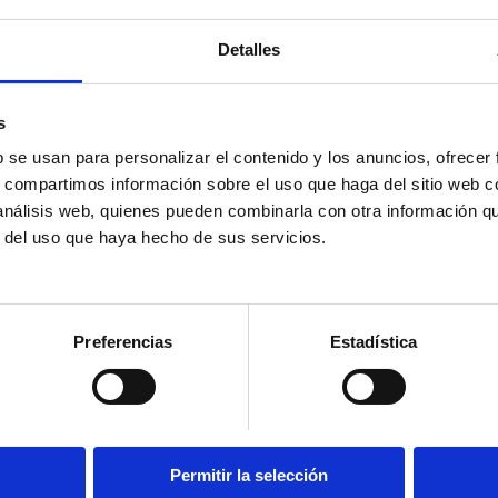
Detalles
s
b se usan para personalizar el contenido y los anuncios, ofrecer
s, compartimos información sobre el uso que haga del sitio web 
 análisis web, quienes pueden combinarla con otra información q
r del uso que haya hecho de sus servicios.
Preferencias
Estadística
Servici
da on-line hasta el 7 de agost
Permitir la selección