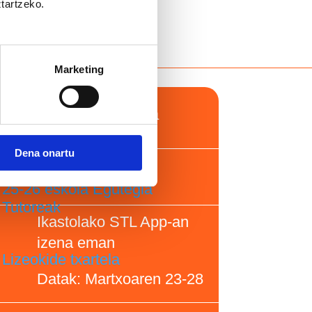
Albisteak
ztartzeko.
2 urtekoen Udalekuak
Marketing
Ikasturteko antolaketa
Ikasmaterial eskaerak
Informazio baliagarria
Dena onartu
DBH eta BATX
25-26 eskola Egutegia
Tutoreak
Ikastolako STL App-an
izena eman
Lizeokide txartela
Datak: Martxoaren 23-28