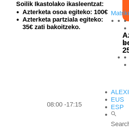
Soilik Ikastolako ikasleentzat:
Azterketa osoa egiteko: 100€
Matrik
Azterketa partziala egiteko:
35€ zati bakoitzeko.
A
b
25
ALEX
EUS
08:00 -17:15
ESP
Search