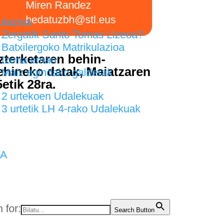
Miren Randez
hedatuzbh@stl.eus
ulazioa
Zergatik Santo Tomas Lizeoa?
Batxilergoko Matrikulazioa
zterketaren behin-
Izena eman
ehineko datak, Maiatzaren
Maiz egindako galderak
etik 28ra.
2 urtekoen Udalekuak
3 urtetik LH 4-rako Udalekuak
IA
 for:
Search Button