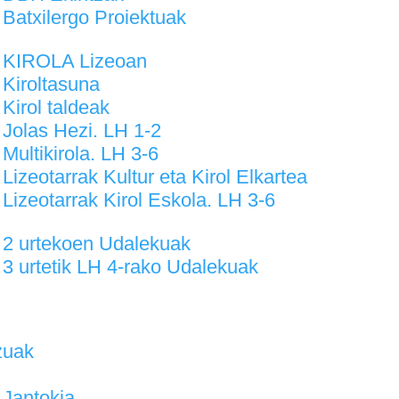
Batxilergo Proiektuak
KIROLA Lizeoan
Kiroltasuna
Kirol taldeak
Jolas Hezi. LH 1-2
Multikirola. LH 3-6
Lizeotarrak Kultur eta Kirol Elkartea
Lizeotarrak Kirol Eskola. LH 3-6
2 urtekoen Udalekuak
3 urtetik LH 4-rako Udalekuak
zuak
Jantokia