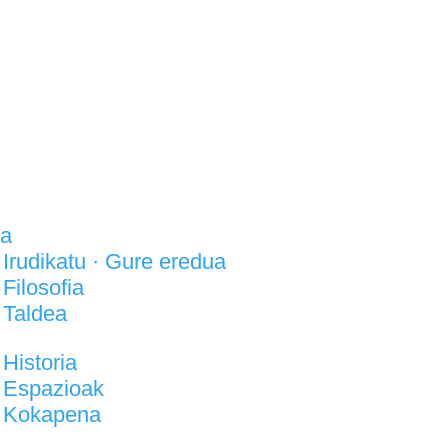
la
Irudikatu · Gure eredua
Filosofia
Taldea
Historia
Espazioak
Kokapena