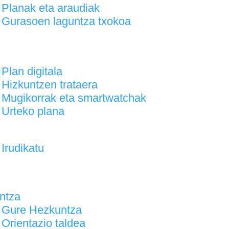
Planak eta araudiak
Gurasoen laguntza txokoa
Plan digitala
Hizkuntzen trataera
Mugikorrak eta smartwatchak
Urteko plana
Irudikatu
ntza
Gure Hezkuntza
Orientazio taldea