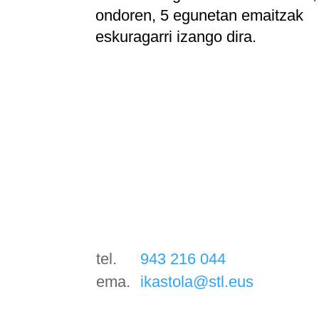
ondoren, 5 egunetan emaitzak
eskuragarri izango dira.
tel.
943 216 044
ema.
ikastola@stl.eus