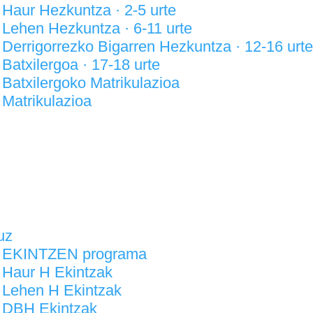
Haur Hezkuntza · 2-5 urte
Lehen Hezkuntza · 6-11 urte
Derrigorrezko Bigarren Hezkuntza · 12-16 urte
Batxilergoa · 17-18 urte
Batxilergoko Matrikulazioa
Matrikulazioa
sh
uz
EKINTZEN programa
Haur H Ekintzak
Lehen H Ekintzak
DBH Ekintzak