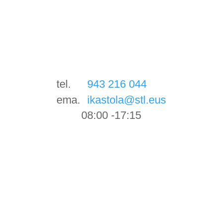
tel.
943 216 044
ema.
ikastola@stl.eus
08:00 -17:15