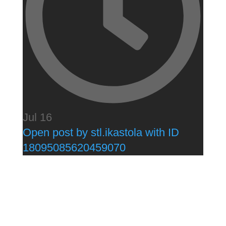
Jul 16
Open post by stl.ikastola with ID
18095085620459070