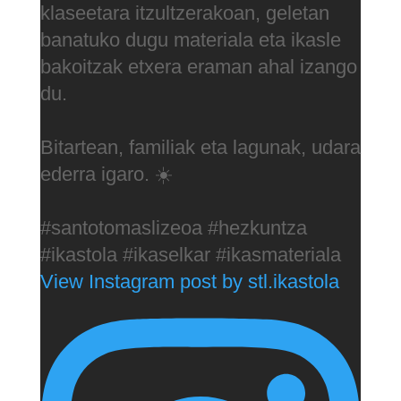
klaseetara itzultzerakoan, geletan
banatuko dugu materiala eta ikasle
bakoitzak etxera eraman ahal izango
du.
Bitartean, familiak eta lagunak, udara
ederra igaro. ☀️
#santotomaslizeoa #hezkuntza
#ikastola #ikaselkar #ikasmateriala
View Instagram post by stl.ikastola