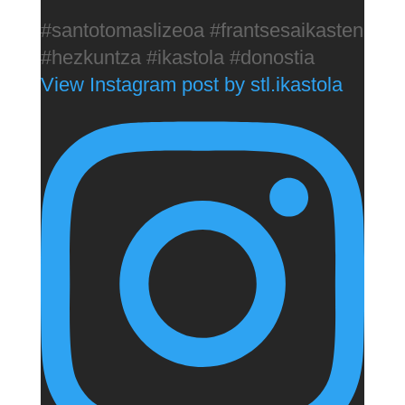
#santotomaslizeoa #frantsesaikasten
#hezkuntza #ikastola #donostia
View Instagram post by stl.ikastola