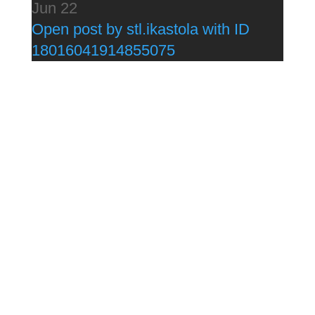
Jun 22
Open post by stl.ikastola with ID
18016041914855075