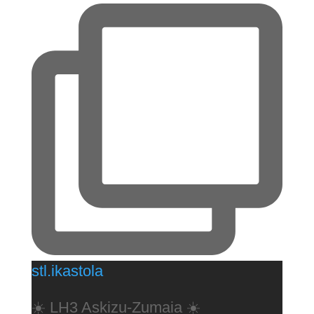
stl.ikastola
☀️ LH3 Askizu-Zumaia ☀️