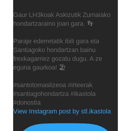
Gaur LH3koak Askizutik Zumaiako
hondartzaraino joan gara. 👣
Paraje ederretatik ibili gara eta
Santiagoko hondartzan bainu
frexkagarriez gozatu dugu. A ze
eguna gaurkoa! 🏖️
#santotomaslizeoa #irteerak
#santiagohondartza #ikastola
#donostia
View Instagram post by stl.ikastola