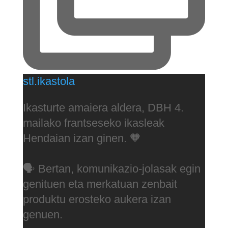
stl.ikastola
Ikasturte amaiera aldera, DBH 4.
mailako frantseseko ikasleak
Hendaian izan ginen. 🧡
🗣 Bertan, komunikazio-jolasak egin
genituen eta merkatuan zenbait
produktu erosteko aukera izan
genuen.