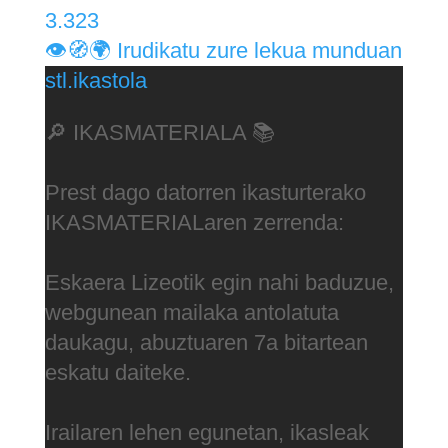
3.323
👁️🧭🌍 Irudikatu zure lekua munduan
stl.ikastola
🔎 IKASMATERIALA 📚
Prest dago datorren ikasturterako
IKASMATERIALaren zerrenda:
Eskaera Lizeotik egin nahi baduzue,
webgunean mailaka antolatuta
daukagu, abuztuaren 7a bitartean
eskatu daiteke.
Irailaren lehen egunetan, ikasleak