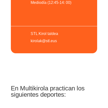
Mediodía (12:45-14: 00)
STL Kirol taldea
kirolak@stl.eus
En Multikirola practican los
siguientes deportes: