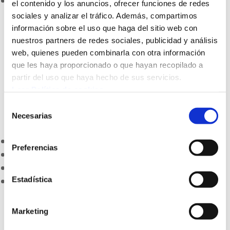
Matriculación
el contenido y los anuncios, ofrecer funciones de redes
¿Por qué Santo Tomas Lizeoa?
sociales y analizar el tráfico. Además, compartimos
Inscríbete
información sobre el uso que haga del sitio web con
Matriculación en Bachillerato
nuestros partners de redes sociales, publicidad y análisis
Preguntas frecuentes
web, quienes pueden combinarla con otra información
que les haya proporcionado o que hayan recopilado a
Colonias de verano para 2 años
partir del uso que haya hecho de sus servicios.
Leer Política de cookies
Colonias de 3 años a 4. EP
Selección
Necesarias
de
5
5
5
consentimiento
ALEXIA
Preferencias
EUS

Hedatuz
Deporte
ESP
Deportividad
Estadística
Buscar:
Botón de búsqueda
Deportividad en
Marketing