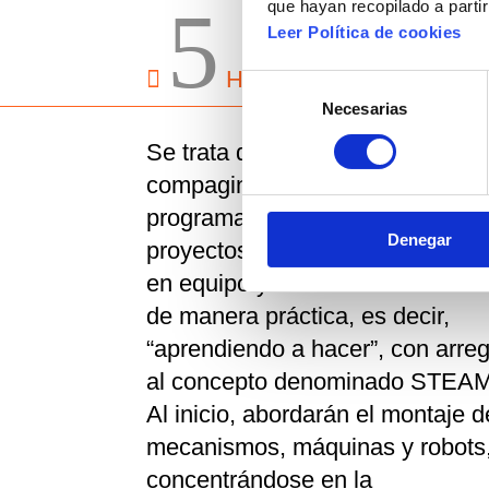
5
5
que hayan recopilado a parti
Leer Política de cookies

Hedatuz
Robótica 
Selección
Necesarias
de
consentimiento
Se trata de una actividad que
compagina robótica con
programación. Realizarán distin
Denegar
proyectos y desafíos trabajando
en equipo y desarrollando la tar
de manera práctica, es decir,
“aprendiendo a hacer”, con arreg
al concepto denominado STEAM
Al inicio, abordarán el montaje d
mecanismos, máquinas y robots
concentrándose en la