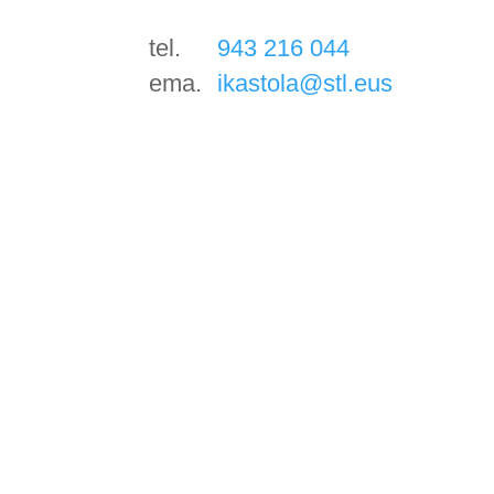
tel.
943 216 044
ema.
ikastola@stl.eus