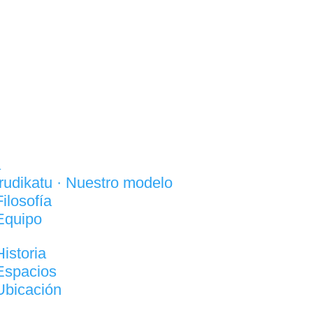
a
Irudikatu · Nuestro modelo
Filosofía
Equipo
Historia
Espacios
Ubicación