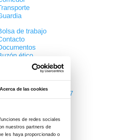
Transporte
Guardia
Bolsa de trabajo
Contacto
Documentos
Buzón ético
Acerca de las cookies
Calendario escolar 26·27
Comienzo de curso
Consejo pedagógico
 funciones de redes sociales
Actualidad
con nuestros partners de
ue les haya proporcionado o