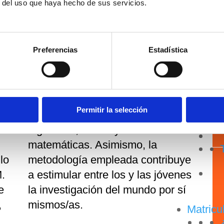
r del uso que haya hecho de sus servicios.
– Proyectos tecnológicos
Preferencias
Estadística
El principal objetivo de esta
actividad es despertar entre los
25-26
tos
niños y niñas y jóvenes el interés
Permitir la selección
por la ciencia, la tecnología, la
ea
ingeniería, el arte y las
matemáticas. Asimismo, la
lo
metodología empleada contribuye
.
a estimular entre los y las jóvenes
e
la investigación del mundo por sí
,
mismos/as.
Matricu