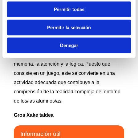
Los alumnos tendrán la oportunidad de
Permitir todas
profundizar en la experiencia que ya tienen en el
ajedrez. Los grupos se gestionarán en función del
Permitir la selección
conocimiento y nivel del alumnado.
Denegar
Al mismo tiempo que los alumnos disfrutan con el
ajedrez, tendrán la oportunidad de entrenar la
memoria, la atención y la lógica. Puesto que
consiste en un juego, este se convierte en una
actividad adecuada que contribuye a la
comprensión de la realidad compleja del entorno
de los/las alumnos/as.
Gros Xake taldea
Información útil