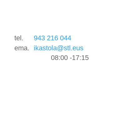
tel.
943 216 044
ema.
ikastola@stl.eus
08:00 -17:15