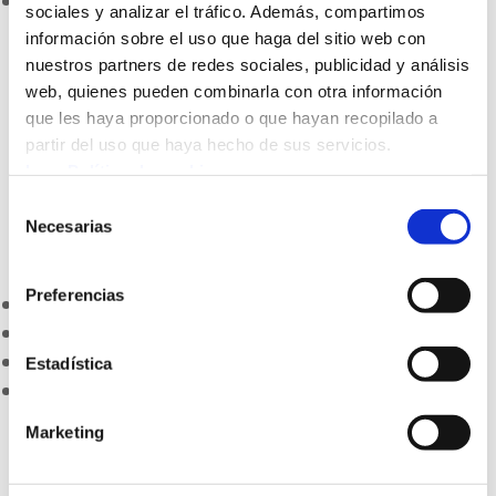
Matriculación
sociales y analizar el tráfico. Además, compartimos
¿Por qué Santo Tomas Lizeoa?
información sobre el uso que haga del sitio web con
Inscríbete
nuestros partners de redes sociales, publicidad y análisis
Matriculación en Bachillerato
web, quienes pueden combinarla con otra información
Preguntas frecuentes
que les haya proporcionado o que hayan recopilado a
partir del uso que haya hecho de sus servicios.
Colonias de verano para 2 años
Leer Política de cookies
Colonias de 3 años a 4. EP
Selección
Necesarias
de
5
5
consentimiento
Preferencias
ALEXIA

Hedatuz
Ajedrez ESO
EUS
ESP
Estadística
Ajedrez ESO
Buscar:
Botón de búsqueda
Marketing