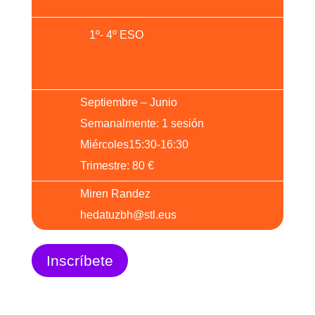
1º- 4º ESO
Septiembre – Junio
Semanalmente: 1 sesión
Miércoles15:30-16:30
Trimestre: 80 €
Miren Randez
hedatuzbh@stl.eus
Inscríbete